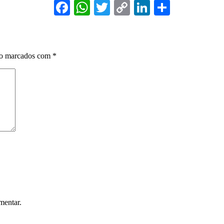
Facebook
WhatsApp
Twitter
Copy
LinkedIn
Share
Link
ão marcados com
*
mentar.