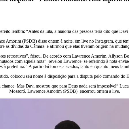
efeito lembra: “Antes da luta, a maioria das pessoas teria dito que Dav
nce Amorim (PSDB) disse ontem à noite, em live no Instagram, que tento
obre as dívidas da Câmara, e afirmou que elas tiveram origem na mudan
res retroativos”, frisou. De acordo com Lawrence Amorim, Allyson Beze
hutados com aquela nota”, revelou Lawrence, se referindo à nota enviad
s à prefeitura. “A partir daí fomos atacados, tanto eu quanto meus famil
rtido, colocou seu nome à disposição para a disputa pelo comando do 
ha chance. Mas Davi mostrou que para Deus nada será impossível” Lucas,
Mossoró, Lawrence Amorim (PSDB), encerrou ontem a live.