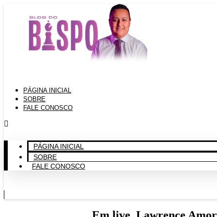
Ir
para
o
conteúdo
PÁGINA INICIAL
SOBRE
FALE CONOSCO
PÁGINA INICIAL
SOBRE
FALE CONOSCO
Em live, Lawrence Amori