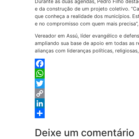
Durante as duas agendas, Pedro Filho dest
e da construção de um projeto coletivo. “
que conheça a realidade dos municípios. Es
e no compromisso com quem mais precisa”, 
Vereador em Assú, líder evangélico e defens
ampliando sua base de apoio em todas as r
alianças com lideranças políticas, religios
Facebook
WhatsApp
Twitter
Copy
Link
LinkedIn
Share
Deixe um comentário