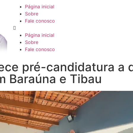
Página inicial
Sobre
Fale conosco
Página inicial
Sobre
Fale conosco
lece pré-candidatura a
m Baraúna e Tibau