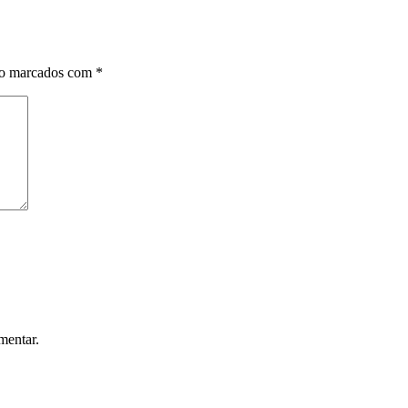
Link
ão marcados com
*
mentar.