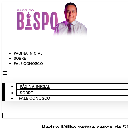
Ir
para
o
conteúdo
PÁGINA INICIAL
SOBRE
FALE CONOSCO
PÁGINA INICIAL
SOBRE
FALE CONOSCO
Pedro Filho reúne cerca de 5