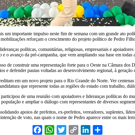
ais um importante impulso neste fim de semana com um grande ato polí
mobilizações reforçam o crescimento do projeto político de Pedro Filho
deranças políticas, comunitárias, religiosas, empresariais e apoiadores
ão e o avanço da pré-campanha, que vem ampliando sua base em todas as
so de construir uma representação forte para o Oeste na Câmara dos D
s e defender pautas voltadas ao desenvolvimento regional, à geração de 
editam em um novo projeto para o Rio Grande do Norte. Ver centenas d
andidatura que represente todas as regiões do estado com trabalho, di
ticipou de uma reunião com apoiadores e lideranças políticas do municí
população e ampliar o diálogo com representantes de diversos segment
solidando apoios de prefeitos, ex-prefeitos, vereadores, suplentes, líde
e intenção de voto, nas quais o nome de Pedro aparece entre os mais l
Facebook
WhatsApp
Twitter
Copy
LinkedIn
Share