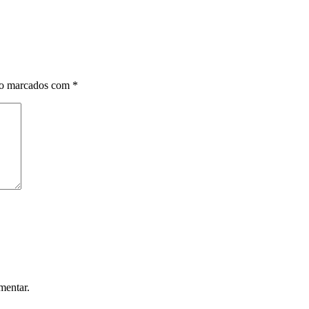
ão marcados com
*
mentar.