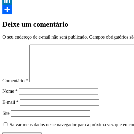
Link
LinkedIn
Share
Deixe um comentário
O seu endereço de e-mail não será publicado.
Campos obrigatórios s
Comentário
*
Nome
*
E-mail
*
Site
Salvar meus dados neste navegador para a próxima vez que eu co