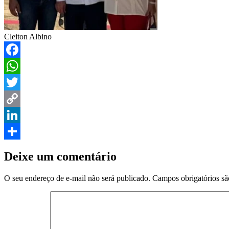
Cleiton Albino
Facebook
WhatsApp
Twitter
Copy
Link
LinkedIn
Share
Deixe um comentário
O seu endereço de e-mail não será publicado.
Campos obrigatórios s