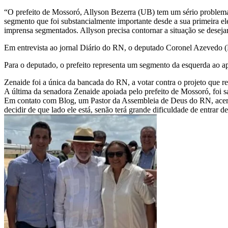
“O prefeito de Mossoró, Allyson Bezerra (UB) tem um sério problema
segmento que foi substancialmente importante desde a sua primeira el
imprensa segmentados. Allyson precisa contornar a situação se deseja
Em entrevista ao jornal Diário do RN, o deputado Coronel Azevedo (P
Para o deputado, o prefeito representa um segmento da esquerda ao a
Zenaide foi a única da bancada do RN, a votar contra o projeto que r
A última da senadora Zenaide apoiada pelo prefeito de Mossoró, foi s
Em contato com Blog, um Pastor da Assembleia de Deus do RN, acerca
decidir de que lado ele está, senão terá grande dificuldade de entrar d