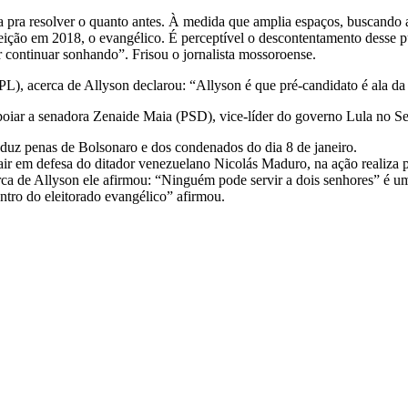
 pra resolver o quanto antes. À medida que amplia espaços, buscando
eição em 2018, o evangélico. É perceptível o descontentamento desse pú
r continuar sonhando”. Frisou o jornalista mossoroense.
L), acerca de Allyson declarou: “Allyson é que pré-candidato é ala d
poiar a senadora Zenaide Maia (PSD), vice-líder do governo Lula no S
eduz penas de Bolsonaro e dos condenados do dia 8 de janeiro.
air em defesa do ditador venezuelano Nicolás Maduro, na ação realiza 
 de Allyson ele afirmou: “Ninguém pode servir a dois senhores” é uma
entro do eleitorado evangélico” afirmou.