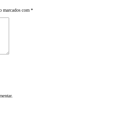
ão marcados com
*
mentar.