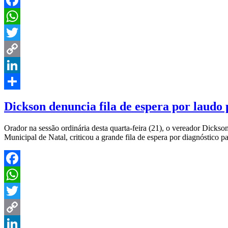
Facebook
WhatsApp
Twitter
Copy
Link
LinkedIn
Share
Dickson denuncia fila de espera por laudo
Orador na sessão ordinária desta quarta-feira (21), o vereador Dick
Municipal de Natal, criticou a grande fila de espera por diagnóstico
Facebook
WhatsApp
Twitter
Copy