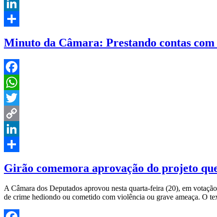
Copy
Link
LinkedIn
Share
Minuto da Câmara: Prestando contas com
Facebook
WhatsApp
Twitter
Copy
Link
LinkedIn
Share
Girão comemora aprovação do projeto que 
A Câmara dos Deputados aprovou nesta quarta-feira (20), em votação 
de crime hediondo ou cometido com violência ou grave ameaça. O tex