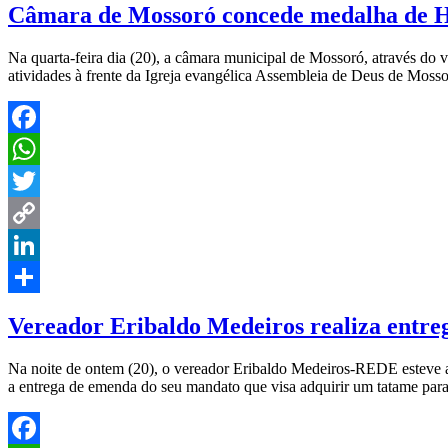
Câmara de Mossoró concede medalha de H
Na quarta-feira dia (20), a câmara municipal de Mossoró, através do
atividades à frente da Igreja evangélica Assembleia de Deus de Mosso
Facebook
WhatsApp
Twitter
Copy
Link
LinkedIn
Share
Vereador Eribaldo Medeiros realiza entr
Na noite de ontem (20), o vereador Eribaldo Medeiros-REDE esteve a
a entrega de emenda do seu mandato que visa adquirir um tatame para