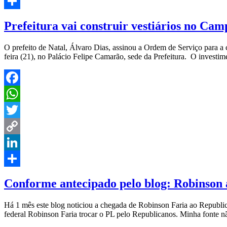
Link
LinkedIn
Share
Prefeitura vai construir vestiários no Cam
O prefeito de Natal, Álvaro Dias, assinou a Ordem de Serviço para a c
feira (21), no Palácio Felipe Camarão, sede da Prefeitura. O investi
Facebook
WhatsApp
Twitter
Copy
Link
LinkedIn
Share
Conforme antecipado pelo blog: Robinson
Há 1 mês este blog noticiou a chegada de Robinson Faria ao Republic
federal Robinson Faria trocar o PL pelo Republicanos. Minha fonte nã