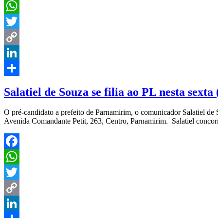
Facebook
WhatsApp
Twitter
Copy
Link
LinkedIn
Share
Salatiel de Souza se filia ao PL nesta sexta 
O pré-candidato a prefeito de Parnamirim, o comunicador Salatiel de S
Avenida Comandante Petit, 263, Centro, Parnamirim. Salatiel concor
Facebook
WhatsApp
Twitter
Copy