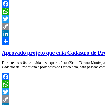
Facebook
WhatsApp
Twitter
Copy
Link
LinkedIn
Share
Aprovado projeto que cria Cadastro de Pro
Durante a sessão ordinária desta quarta-feira (20), a Câmara Municip
Cadastro de Profissionais portadores de Deficiência, para pessoas com
Facebook
WhatsApp
Twitter