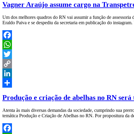
Vagner Araújo assume cargo na Transpetr
Um dos melhores quadros do RN vai assumir a função de assessoria d
Eraldo Paiva e se despediu da secretaria em publicação do instagram.
Facebook
WhatsApp
Twitter
Copy
Link
LinkedIn
Share
Produção e criação de abelhas no RN será
Atenta às mais diversas demandas da sociedade, cumprindo sua prerrog
temática Produção e Criação de Abelhas no RN. Por propositura da de