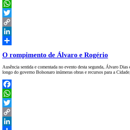
Facebook
WhatsApp
Twitter
Copy
Link
LinkedIn
Share
O rompimento de Álvaro e Rogério
Ausência sentida e comentada no evento desta segunda, Álvaro Dias 
longo do governo Bolsonaro inúmeras obras e recursos para a Cidade,
Facebook
WhatsApp
Twitter
Copy