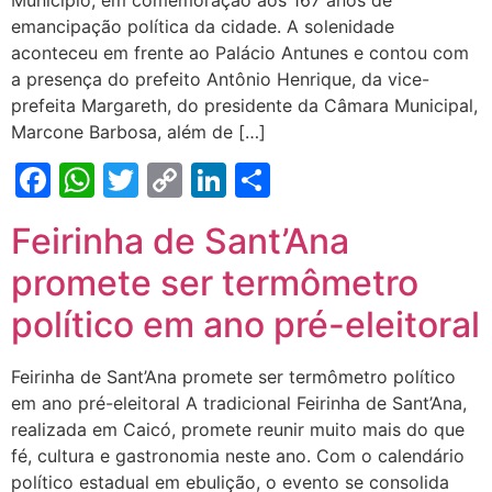
Município, em comemoração aos 167 anos de
emancipação política da cidade. A solenidade
aconteceu em frente ao Palácio Antunes e contou com
a presença do prefeito Antônio Henrique, da vice-
prefeita Margareth, do presidente da Câmara Municipal,
Marcone Barbosa, além de […]
Facebook
WhatsApp
Twitter
Copy
LinkedIn
Share
Link
Feirinha de Sant’Ana
promete ser termômetro
político em ano pré-eleitoral
Feirinha de Sant’Ana promete ser termômetro político
em ano pré-eleitoral A tradicional Feirinha de Sant’Ana,
realizada em Caicó, promete reunir muito mais do que
fé, cultura e gastronomia neste ano. Com o calendário
político estadual em ebulição, o evento se consolida