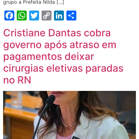
grupo a Prefeita Nilda […]
Facebook
WhatsApp
Twitter
Copy
LinkedIn
Share
Link
Cristiane Dantas cobra
governo após atraso em
pagamentos deixar
cirurgias eletivas paradas
no RN