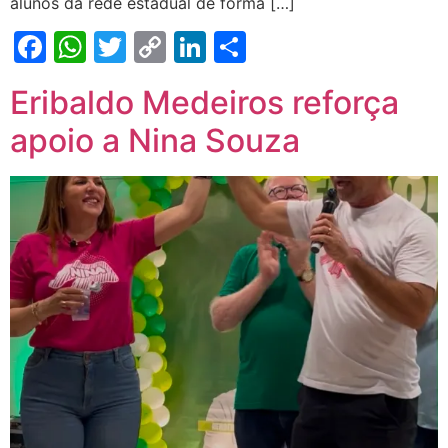
alunos da rede estadual de forma […]
Facebook
WhatsApp
Twitter
Copy
LinkedIn
Share
Link
Eribaldo Medeiros reforça
apoio a Nina Souza