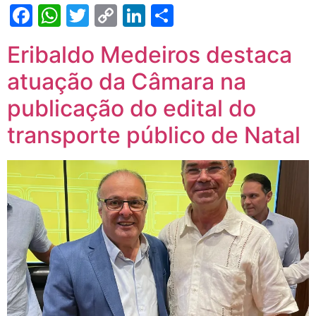
Facebook
WhatsApp
Twitter
Copy
LinkedIn
Share
Link
Eribaldo Medeiros destaca
atuação da Câmara na
publicação do edital do
transporte público de Natal