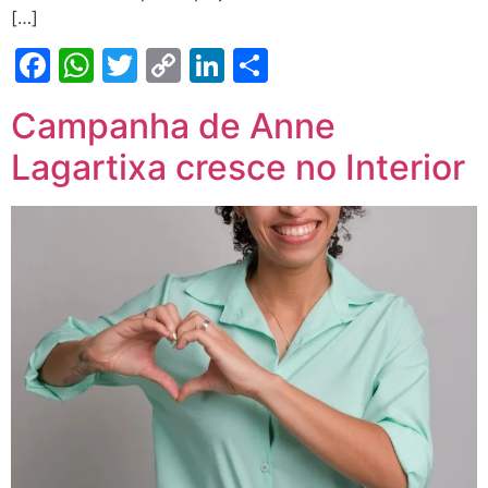
[…]
Facebook
WhatsApp
Twitter
Copy
LinkedIn
Share
Link
Campanha de Anne
Lagartixa cresce no Interior