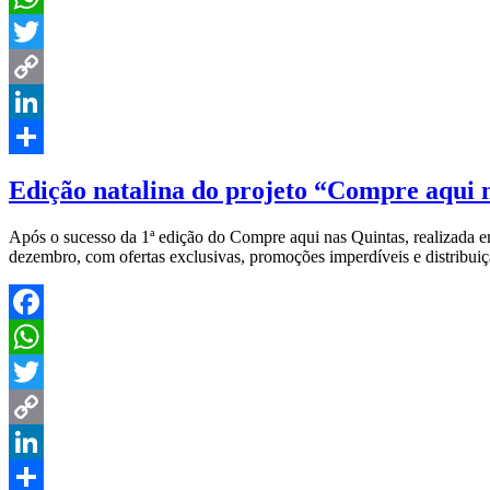
WhatsApp
Twitter
Copy
Link
LinkedIn
Share
Edição natalina do projeto “Compre aqui
Após o sucesso da 1ª edição do Compre aqui nas Quintas, realizada em
dezembro, com ofertas exclusivas, promoções imperdíveis e distribuiç
Facebook
WhatsApp
Twitter
Copy
Link
LinkedIn