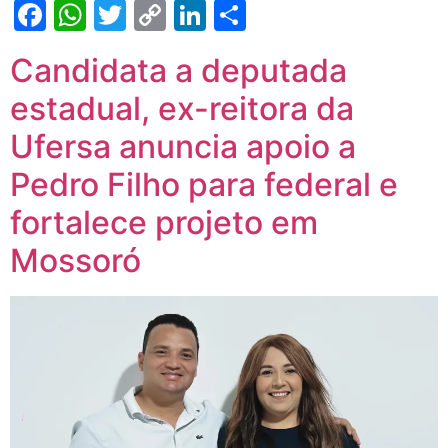
Facebook
WhatsApp
Twitter
Copy
LinkedIn
Share
Link
Candidata a deputada
estadual, ex-reitora da
Ufersa anuncia apoio a
Pedro Filho para federal e
fortalece projeto em
Mossoró