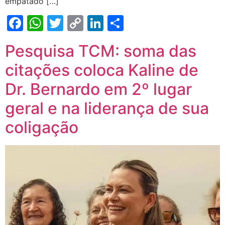
empatado […]
Facebook
WhatsApp
Twitter
Copy
LinkedIn
Share
Link
Pesquisa TCM: soma das
citações coloca Kaline de
Dr. Bernardo em 2º lugar
geral e na liderança de sua
coligação