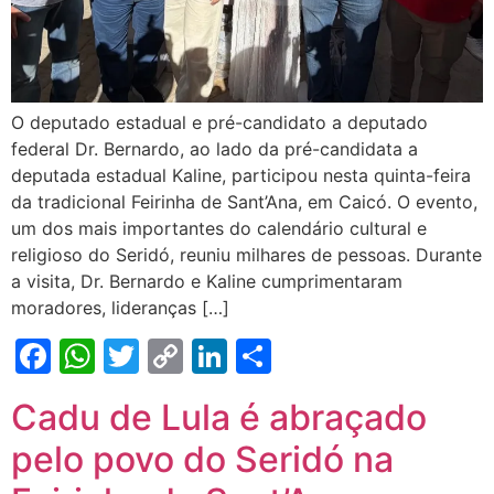
O deputado estadual e pré-candidato a deputado
federal Dr. Bernardo, ao lado da pré-candidata a
deputada estadual Kaline, participou nesta quinta-feira
da tradicional Feirinha de Sant’Ana, em Caicó. O evento,
um dos mais importantes do calendário cultural e
religioso do Seridó, reuniu milhares de pessoas. Durante
a visita, Dr. Bernardo e Kaline cumprimentaram
moradores, lideranças […]
Facebook
WhatsApp
Twitter
Copy
LinkedIn
Share
Link
Cadu de Lula é abraçado
pelo povo do Seridó na