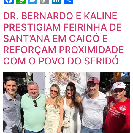
Link
DR. BERNARDO E KALINE
PRESTIGIAM FEIRINHA DE
SANT’ANA EM CAICÓ E
REFORÇAM PROXIMIDADE
COM O POVO DO SERIDÓ