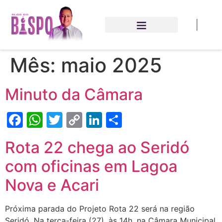
Mês:
maio 2025
Minuto da Câmara
Facebook
WhatsApp
Twitter
Copy
LinkedIn
Share
Link
Rota 22 chega ao Seridó
com oficinas em Lagoa
Nova e Acari
Próxima parada do Projeto Rota 22 será na região
Seridó. Na terça-feira (27), às 14h, na Câmara Municipal