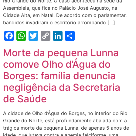
Rio Grande do Norte. O caso aconteceu na sede da
Assembleia, que fica no Palácio José Augusto, na
Cidade Alta, em Natal. De acordo com o parlamentar,
bandidos invadiram o escritório arrombando […]
Facebook
WhatsApp
Twitter
Copy
LinkedIn
Share
Link
Morte da pequena Lunna
comove Olho d’Água do
Borges: família denuncia
negligência da Secretaria
de Saúde
A cidade de Olho d’Água do Borges, no interior do Rio
Grande do Norte, está profundamente abalada com a
trágica morte da pequena Lunna, de apenas 5 anos de
idade, que lutava contra a anemia falciforme, uma