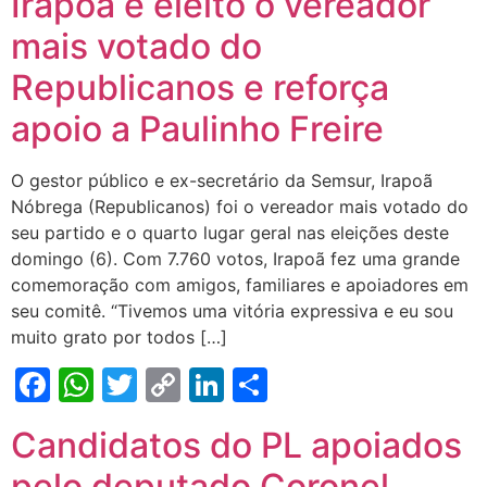
Irapoã é eleito o vereador
mais votado do
Republicanos e reforça
apoio a Paulinho Freire
O gestor público e ex-secretário da Semsur, Irapoã
Nóbrega (Republicanos) foi o vereador mais votado do
seu partido e o quarto lugar geral nas eleições deste
domingo (6). Com 7.760 votos, Irapoã fez uma grande
comemoração com amigos, familiares e apoiadores em
seu comitê. “Tivemos uma vitória expressiva e eu sou
muito grato por todos […]
Facebook
WhatsApp
Twitter
Copy
LinkedIn
Share
Link
Candidatos do PL apoiados
pelo deputado Coronel